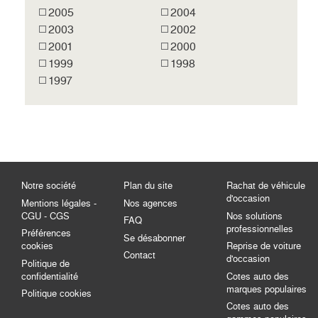
2005
2004
2003
2002
2001
2000
1999
1998
1997
Notre société
Plan du site
Rachat de véhicule
d'occasion
Mentions légales -
Nos agences
CGU - CGS
Nos solutions
FAQ
professionnelles
Préférences
Se désabonner
cookies
Reprise de voiture
Contact
d'occasion
Politique de
confidentialité
Cotes auto des
marques populaires
Politique cookies
Cotes auto des