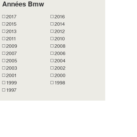
Années Bmw
2017
2016
2015
2014
2013
2012
2011
2010
2009
2008
2007
2006
2005
2004
2003
2002
2001
2000
1999
1998
1997