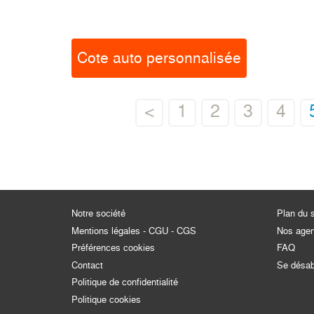
Cote auto personnalisée
<
1
2
3
4
Notre société
Plan du s
Mentions légales - CGU - CGS
Nos age
Préférences cookies
FAQ
Contact
Se désa
Politique de confidentialité
Politique cookies