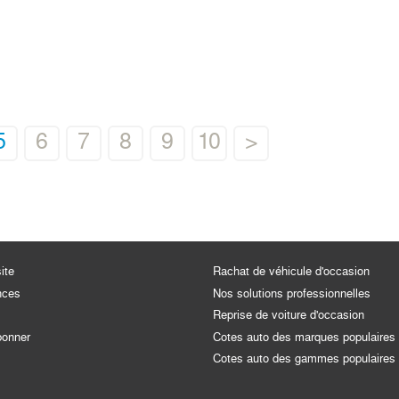
5
6
7
8
9
10
>
ite
Rachat de véhicule d'occasion
nces
Nos solutions professionnelles
Reprise de voiture d'occasion
bonner
Cotes auto des marques populaires
Cotes auto des gammes populaires