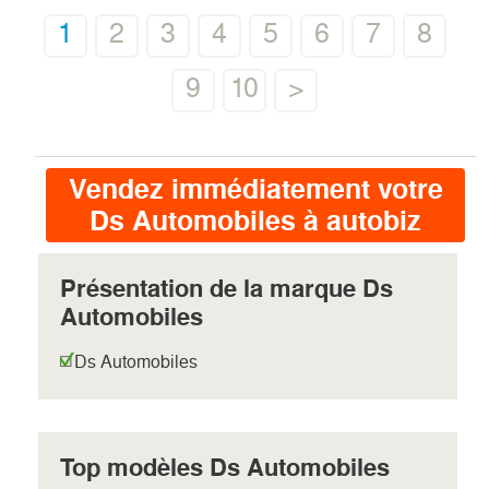
1
2
3
4
5
6
7
8
9
10
>
Vendez immédiatement votre
Ds Automobiles à autobiz
Présentation de la marque Ds
Automobiles
Ds Automobiles
Top modèles Ds Automobiles