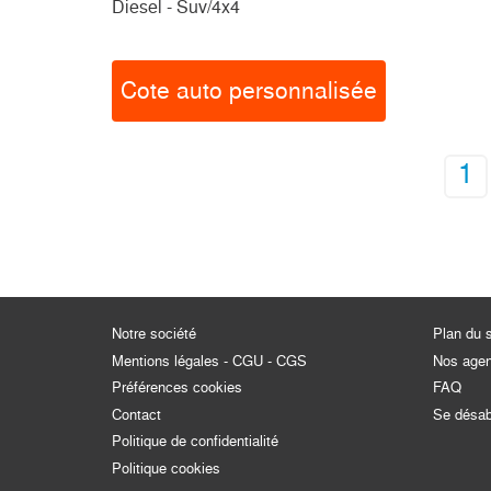
Diesel - Suv/4x4
Cote auto personnalisée
1
Notre société
Plan du s
Mentions légales - CGU - CGS
Nos age
Préférences cookies
FAQ
Contact
Se désa
Politique de confidentialité
Politique cookies