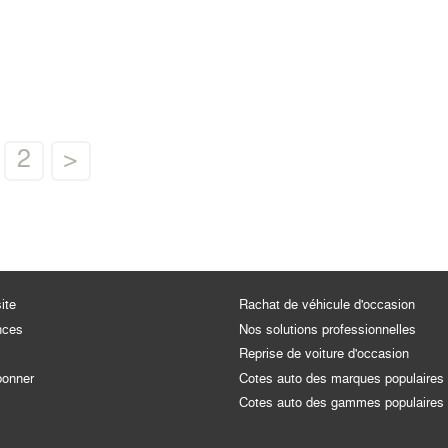
2
>
ite
Rachat de véhicule d'occasion
nces
Nos solutions professionnelles
Reprise de voiture d'occasion
bonner
Cotes auto des marques populaires
Cotes auto des gammes populaires