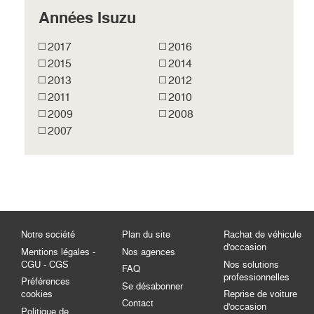
Années Isuzu
2017
2016
2015
2014
2013
2012
2011
2010
2009
2008
2007
Notre société
Plan du site
Rachat de véhicule
d'occasion
Mentions légales -
Nos agences
CGU - CGS
Nos solutions
FAQ
professionnelles
Préférences
Se désabonner
cookies
Reprise de voiture
Contact
d'occasion
Politique de