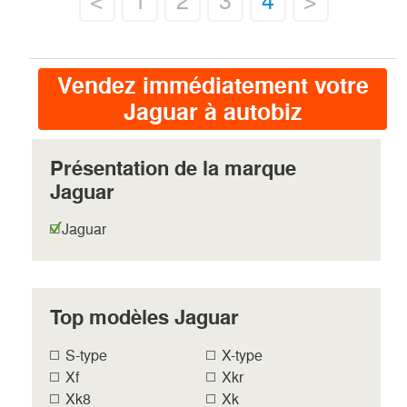
<
1
2
3
4
>
Vendez immédiatement votre
Jaguar à autobiz
Présentation de la marque
Jaguar
Jaguar
Top modèles Jaguar
S-type
X-type
Xf
Xkr
Xk8
Xk