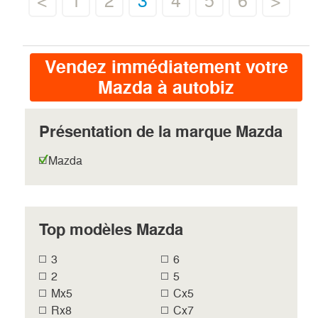
<
1
2
3
4
5
6
>
Vendez immédiatement votre
Mazda à autobiz
Présentation de la marque Mazda
Mazda
Top modèles Mazda
3
6
2
5
Mx5
Cx5
Rx8
Cx7