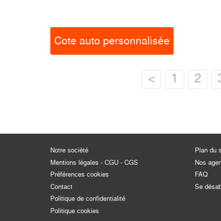
Cote auto personnalisée
<
1
2
Notre société
Plan du s
Mentions légales - CGU - CGS
Nos age
Préférences cookies
FAQ
Contact
Se désa
Politique de confidentialité
Politique cookies