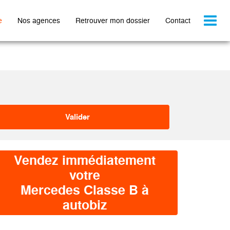
Toggl
e
Nos agences
Retrouver mon dossier
Contact
naviga
Vendez immédiatement
votre
Mercedes Classe B à
autobiz