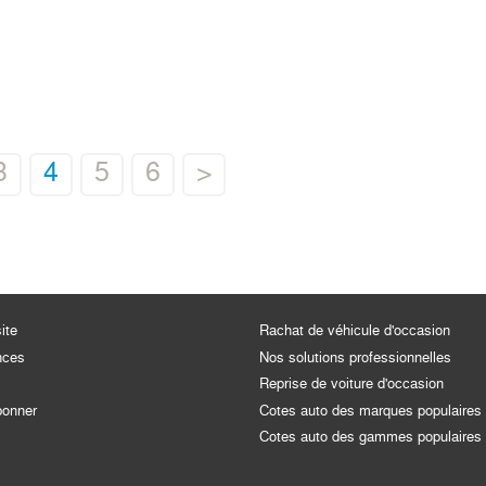
3
4
5
6
>
ite
Rachat de véhicule d'occasion
nces
Nos solutions professionnelles
Reprise de voiture d'occasion
bonner
Cotes auto des marques populaires
Cotes auto des gammes populaires