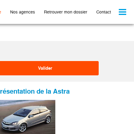
Toggl
e
Nos agences
Retrouver mon dossier
Contact
naviga
résentation de la Astra