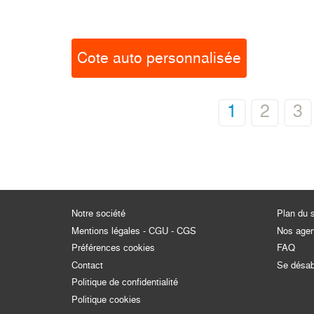
Cote auto personnalisée
1
2
3
Notre société
Plan du s
Mentions légales - CGU - CGS
Nos age
Préférences cookies
FAQ
Contact
Se désa
Politique de confidentialité
Politique cookies