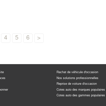
4
5
6
>
ite
Rachat de véhicule d'occasion
nces
Nos solutions professionnelles
Reprise de voiture d'occasion
bonner
Cotes auto des marques populaires
Cotes auto des gammes populaires