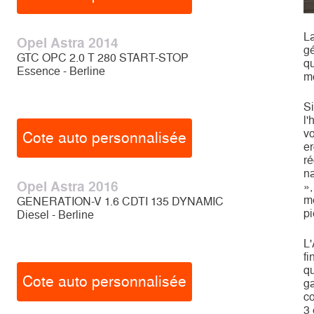
La
Opel Astra 2014
gé
GTC OPC 2.0 T 280 START-STOP
qu
Essence - Berline
m
Si
l'
vo
Cote auto personnalisée
er
r
na
Opel Astra 2016
»,
mé
GENERATION-V 1.6 CDTI 135 DYNAMIC
pi
Diesel - Berline
L'
fi
qu
Cote auto personnalisée
ga
co
3 