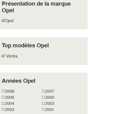
Présentation de la marque
Opel
Opel
Top modèles Opel
Vectra
Années Opel
2008
2007
2006
2005
2004
2003
2002
2001