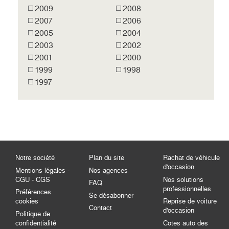
2009
2008
2007
2006
2005
2004
2003
2002
2001
2000
1999
1998
1997
Notre société
Plan du site
Rachat de véhicule
d'occasion
Mentions légales -
Nos agences
CGU - CGS
Nos solutions
FAQ
professionnelles
Préférences
Se désabonner
cookies
Reprise de voiture
Contact
d'occasion
Politique de
confidentialité
Cotes auto des