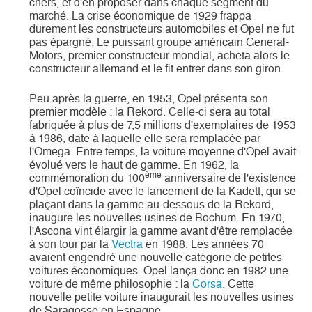
chers, et d'en proposer dans chaque segment du
marché. La crise économique de 1929 frappa
durement les constructeurs automobiles et Opel ne fut
pas épargné. Le puissant groupe américain General-
Motors, premier constructeur mondial, acheta alors le
constructeur allemand et le fit entrer dans son giron.
Peu après la guerre, en 1953, Opel présenta son
premier modèle : la Rekord. Celle-ci sera au total
fabriquée à plus de 7,5 millions d'exemplaires de 1953
à 1986, date à laquelle elle sera remplacée par
l'Omega. Entre temps, la voiture moyenne d'Opel avait
évolué vers le haut de gamme. En 1962, la
ème
commémoration du 100
anniversaire de l'existence
d'Opel coïncide avec le lancement de la Kadett, qui se
plaçant dans la gamme au-dessous de la Rekord,
inaugure les nouvelles usines de Bochum. En 1970,
l'Ascona vint élargir la gamme avant d'être remplacée
à son tour par la
Vectra
en 1988. Les années 70
avaient engendré une nouvelle catégorie de petites
voitures économiques. Opel lança donc en 1982 une
voiture de même philosophie : la
Corsa
. Cette
nouvelle petite voiture inaugurait les nouvelles usines
de Saragosse en Espagne.