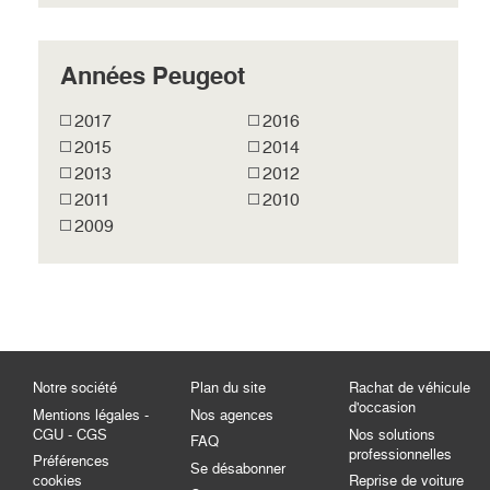
Années Peugeot
2017
2016
2015
2014
2013
2012
2011
2010
2009
Notre société
Plan du site
Rachat de véhicule
d'occasion
Mentions légales -
Nos agences
CGU - CGS
Nos solutions
FAQ
professionnelles
Préférences
Se désabonner
cookies
Reprise de voiture