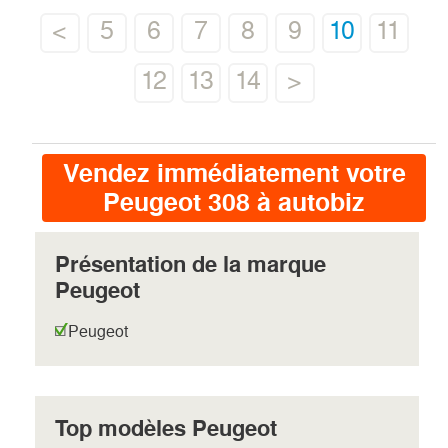
<
5
6
7
8
9
10
11
12
13
14
>
Vendez immédiatement votre
Peugeot 308 à autobiz
Présentation de la marque
Peugeot
Peugeot
Top modèles Peugeot