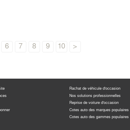
6
7
8
9
10
>
ite
Rachat de véhicule d'occasion
nces
Nos solutions professionnelles
Reprise de voiture d'occasion
bonner
Cotes auto des marques populaires
Cotes auto des gammes populaires