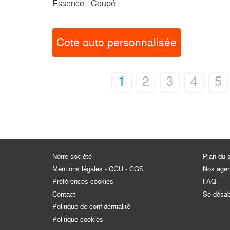
Essence - Coupé
Cote auto personnalisée
1
2
3
4
5
Notre société
Plan du s
Mentions légales - CGU - CGS
Nos age
Préférences cookies
FAQ
Contact
Se désa
Politique de confidentialité
Politique cookies