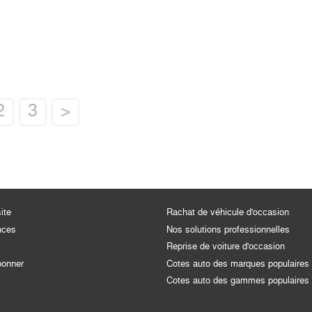
2
3
>
ite
Rachat de véhicule d'occasion
nces
Nos solutions professionnelles
Reprise de voiture d'occasion
bonner
Cotes auto des marques populaires
Cotes auto des gammes populaires