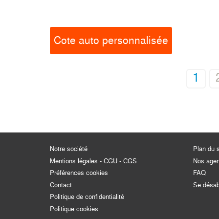
Cote auto personnalisée
1
Notre société
Plan du s
Mentions légales - CGU - CGS
Nos age
Préférences cookies
FAQ
Contact
Se désa
Politique de confidentialité
Politique cookies