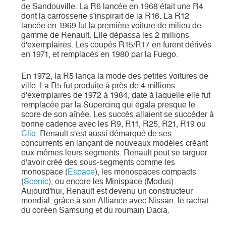
de Sandouville. La R6 lancée en 1968 était une R4
dont la carrosserie s'inspirait de la R16. La R12
lancée en 1969 fut la première voiture de milieu de
gamme de Renault. Elle dépassa les 2 millions
d'exemplaires. Les coupés R15/R17 en furent dérivés
en 1971, et remplacés en 1980 par la Fuego.
En 1972, la R5 lança la mode des petites voitures de
ville. La R5 fut produite à près de 4 millions
d'exemplaires de 1972 à 1984, date à laquelle elle fut
remplacée par la Supercinq qui égala presque le
score de son aînée. Les succès allaient se succéder à
bonne cadence avec les R9, R11, R25, R21, R19 ou
Clio
. Renault s'est aussi démarqué de ses
concurrents en lançant de nouveaux modèles créant
eux-mêmes leurs segments. Renault peut se targuer
d'avoir créé des sous-segments comme les
monospace (
Espace
), les monospaces compacts
(
Scenic
), ou encore les Minispace (Modus).
Aujourd'hui, Renault est devenu un constructeur
mondial, grâce à son Alliance avec Nissan, le rachat
du coréen Samsung et du roumain Dacia.