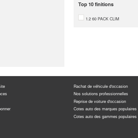
Top 10 finitions
1.2 60 PACK CLIM
ite
Rachat de véhicule d'occasion
nces
Nos solutions professionnelles
Reprise de voiture d'occasion
bonner
Cotes auto des marques populaires
Cotes auto des gammes populaires