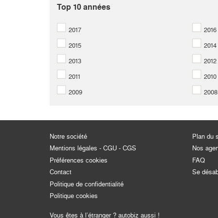
Top 10 années
2017
2016
2015
2014
2013
2012
2011
2010
2009
2008
Notre société
Plan du s
Mentions légales - CGU - CGS
Nos age
Préférences cookies
FAQ
Contact
Se désa
Politique de confidentialité
Politique cookies
Vous êtes à l’étranger ? autobiz aussi !