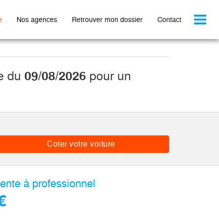
Toggl
e
Nos agences
Retrouver mon dossier
Contact
naviga
te du
09/08/2026
pour un
Coter votre voiture
ente à professionnel
€