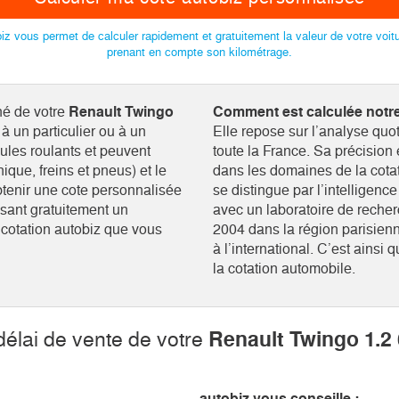
iz vous permet de calculer rapidement et gratuitement la valeur de votre voit
prenant en compte son kilométrage.
hé de votre
Renault Twingo
Comment est calculée notre
à un particulier ou à un
Elle repose sur l’analyse quo
ules roulants et peuvent
toute la France. Sa précision
ique, freins et pneus) et le
dans les domaines de la cotat
btenir une cote personnalisée
se distingue par l’intelligen
ssant gratuitement un
avec un laboratoire de reche
e cotation autobiz que vous
2004 dans la région parisienn
à l’international. C’est ain
la cotation automobile.
 délai de vente de votre
Renault Twingo 1.2 6
autobiz vous conseille :