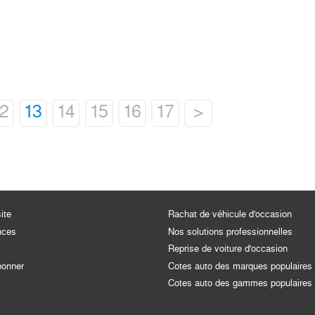
12
13
14
15
16
17
>
ite
Rachat de véhicule d'occasion
nces
Nos solutions professionnelles
Reprise de voiture d'occasion
bonner
Cotes auto des marques populaires
Cotes auto des gammes populaires