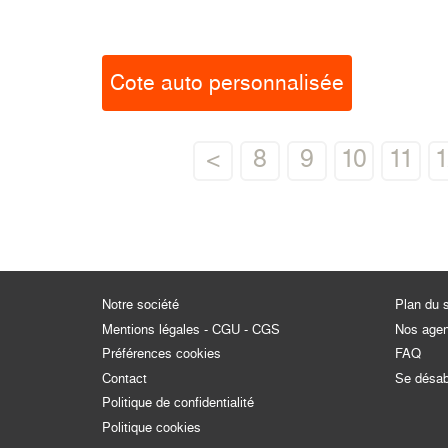
Cote auto personnalisée
<
8
9
10
11
Notre société
Plan du s
Mentions légales - CGU - CGS
Nos age
Préférences cookies
FAQ
Contact
Se désa
Politique de confidentialité
Politique cookies