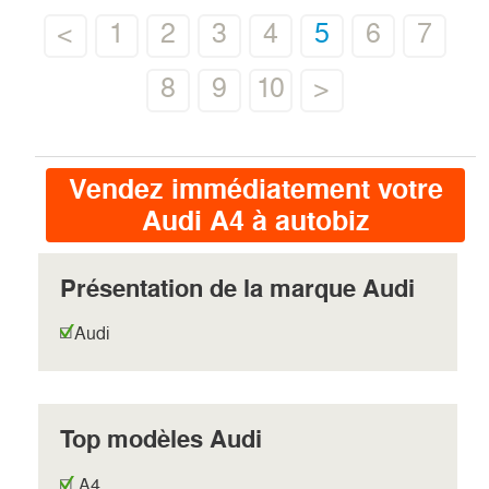
<
1
2
3
4
5
6
7
8
9
10
>
Vendez immédiatement votre
Audi A4 à autobiz
Présentation de la marque Audi
Audi
Top modèles Audi
A4