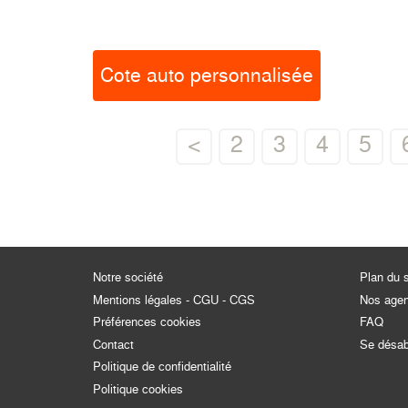
Cote auto personnalisée
<
2
3
4
5
Notre société
Plan du s
Mentions légales - CGU - CGS
Nos age
Préférences cookies
FAQ
Contact
Se désa
Politique de confidentialité
Politique cookies