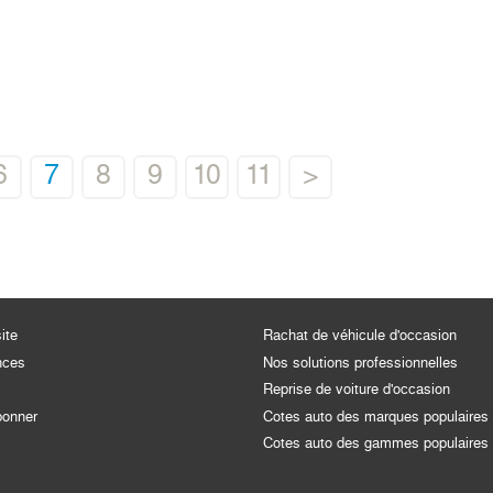
6
7
8
9
10
11
>
ite
Rachat de véhicule d'occasion
nces
Nos solutions professionnelles
Reprise de voiture d'occasion
bonner
Cotes auto des marques populaires
Cotes auto des gammes populaires