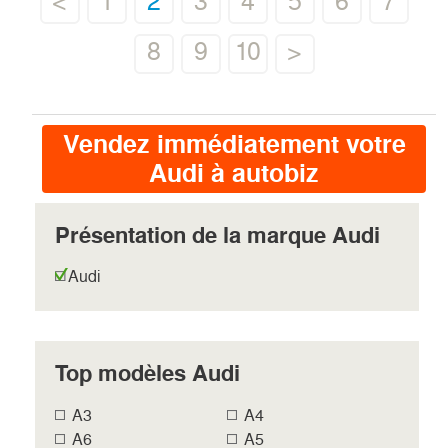
<
1
2
3
4
5
6
7
8
9
10
>
Vendez immédiatement votre
Audi à autobiz
Présentation de la marque Audi
Audi
Top modèles Audi
A3
A4
A6
A5