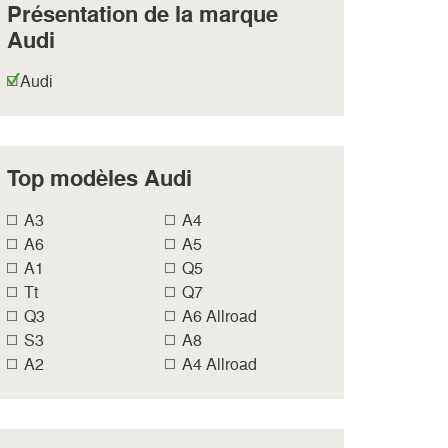
Présentation de la marque
Audi
Audi
Top modèles Audi
A3
A4
A6
A5
A1
Q5
Tt
Q7
Q3
A6 Allroad
S3
A8
A2
A4 Allroad