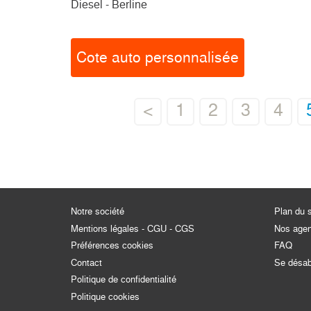
Diesel - Berline
Cote auto personnalisée
<
1
2
3
4
Notre société
Plan du s
Mentions légales - CGU - CGS
Nos age
Préférences cookies
FAQ
Contact
Se désa
Politique de confidentialité
Politique cookies