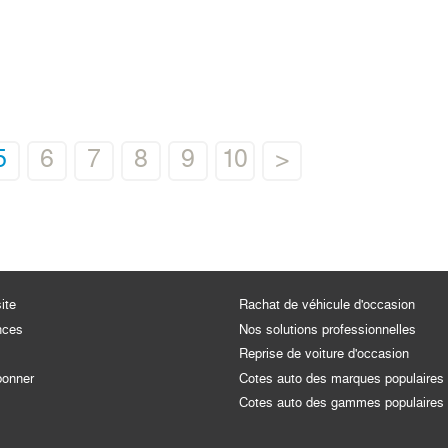
5
6
7
8
9
10
>
ite
Rachat de véhicule d'occasion
nces
Nos solutions professionnelles
Reprise de voiture d'occasion
bonner
Cotes auto des marques populaires
Cotes auto des gammes populaires