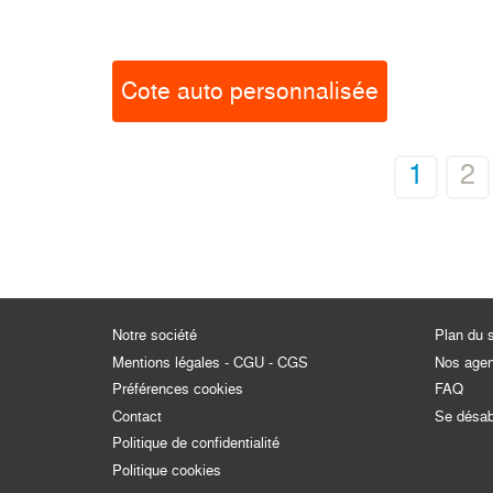
Cote auto personnalisée
1
2
Notre société
Plan du s
Mentions légales - CGU - CGS
Nos age
Préférences cookies
FAQ
Contact
Se désa
Politique de confidentialité
Politique cookies