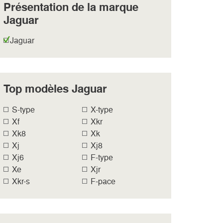
Présentation de la marque
Jaguar
Jaguar
Top modèles Jaguar
S-type
X-type
Xf
Xkr
Xk8
Xk
Xj
Xj8
Xj6
F-type
Xe
Xjr
Xkr-s
F-pace