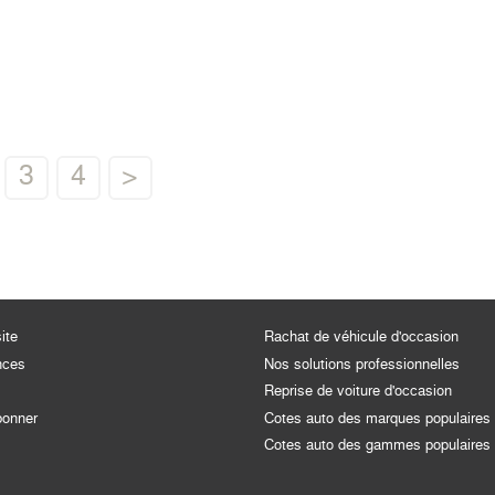
3
4
>
ite
Rachat de véhicule d'occasion
nces
Nos solutions professionnelles
Reprise de voiture d'occasion
bonner
Cotes auto des marques populaires
Cotes auto des gammes populaires