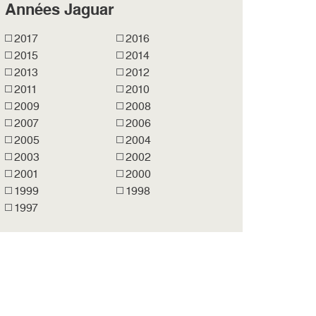
Années Jaguar
2017
2016
2015
2014
2013
2012
2011
2010
2009
2008
2007
2006
2005
2004
2003
2002
2001
2000
1999
1998
1997