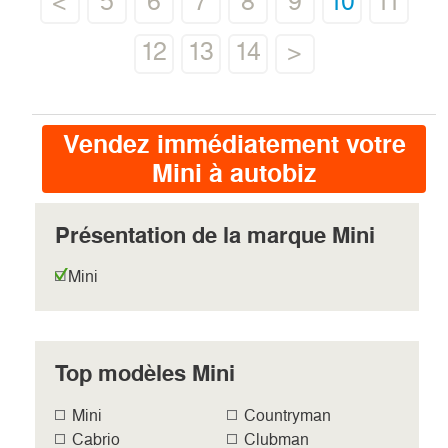
<
5
6
7
8
9
10
11
12
13
14
>
Vendez immédiatement votre
Mini à autobiz
Présentation de la marque Mini
Mini
Top modèles Mini
Mini
Countryman
Cabrio
Clubman