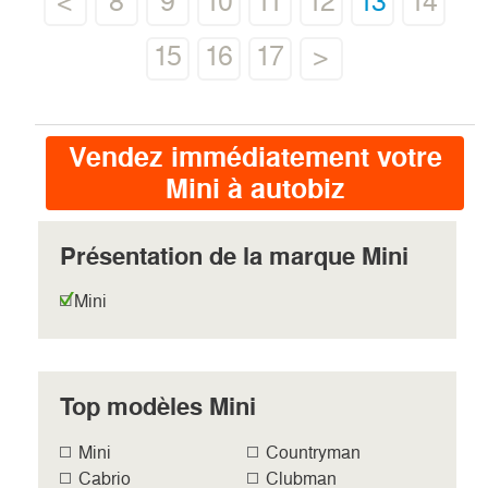
<
8
9
10
11
12
13
14
15
16
17
>
Vendez immédiatement votre
Mini à autobiz
Présentation de la marque Mini
Mini
Top modèles Mini
Mini
Countryman
Cabrio
Clubman