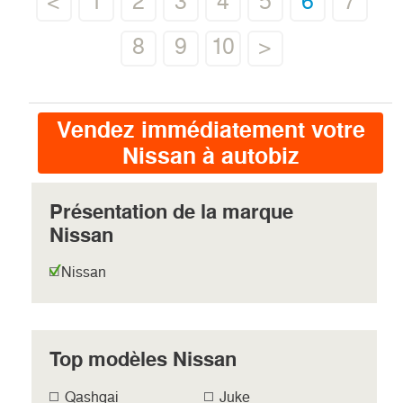
<
1
2
3
4
5
6
7
8
9
10
>
Vendez immédiatement votre
Nissan à autobiz
Présentation de la marque
Nissan
Nissan
Top modèles Nissan
Qashqai
Juke