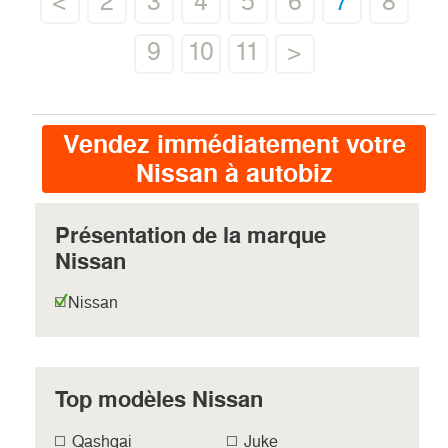
<
2
3
4
5
6
7
8
9
10
11
>
Vendez immédiatement votre
Nissan à autobiz
Présentation de la marque
Nissan
Nissan
Top modèles Nissan
Qashqai
Juke