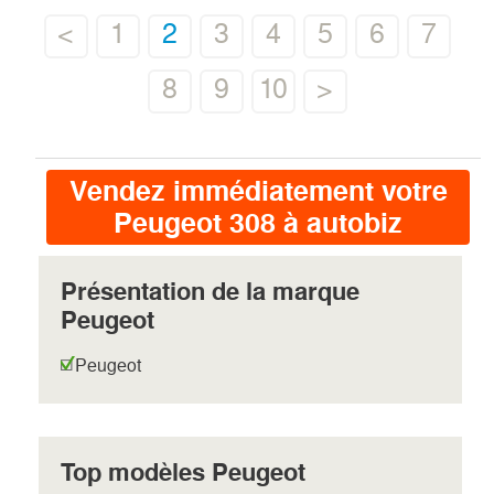
<
1
2
3
4
5
6
7
8
9
10
>
Vendez immédiatement votre
Peugeot 308 à autobiz
Présentation de la marque
Peugeot
Peugeot
Top modèles Peugeot