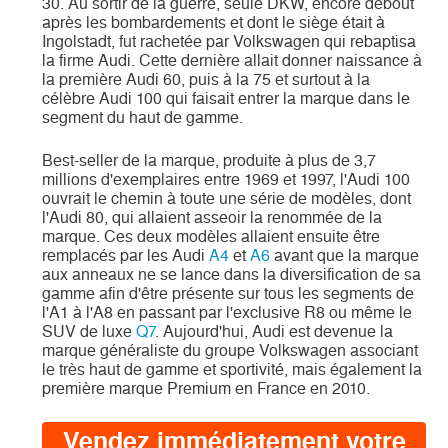
30. Au sortir de la guerre, seule DKW, encore debout
après les bombardements et dont le siège était à
Ingolstadt, fut rachetée par Volkswagen qui rebaptisa
la firme Audi. Cette dernière allait donner naissance à
la première Audi 60, puis à la 75 et surtout à la
célèbre Audi 100 qui faisait entrer la marque dans le
segment du haut de gamme.
Best-seller de la marque, produite à plus de 3,7
millions d'exemplaires entre 1969 et 1997, l'Audi 100
ouvrait le chemin à toute une série de modèles, dont
l'Audi 80, qui allaient asseoir la renommée de la
marque. Ces deux modèles allaient ensuite être
remplacés par les Audi
A4
et
A6
avant que la marque
aux anneaux ne se lance dans la diversification de sa
gamme afin d'être présente sur tous les segments de
l'A1 à l'A8 en passant par l'exclusive R8 ou même le
SUV de luxe
Q7
. Aujourd'hui, Audi est devenue la
marque généraliste du groupe Volkswagen associant
le très haut de gamme et sportivité, mais également la
première marque Premium en France en 2010.
Vendez immédiatement votre